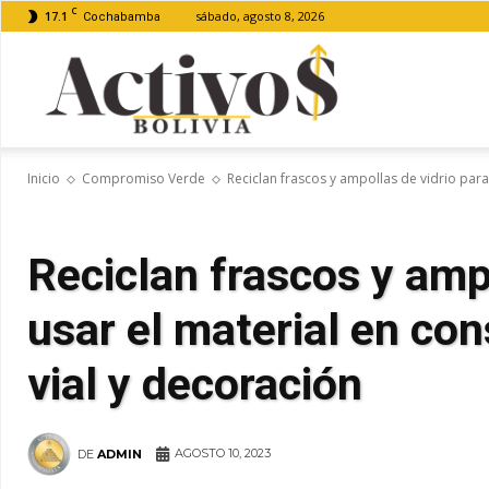
C
17.1
sábado, agosto 8, 2026
Cochabamba
Activos
Inicio
Compromiso Verde
Reciclan frascos y ampollas de vidrio para 
Bolivia
Reciclan frascos y ampo
usar el material en co
vial y decoración
AGOSTO 10, 2023
DE
ADMIN