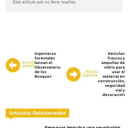
Este artículo aún no tiene reseñas.
WhatsApp
Facebook
Telegram
Ingenieros
Reciclan
forestales
frascos y
Artículo
lanzan el
ampollas de
anterior
Observatorio
vidrio para
Artículo
de los
usar el
siguiente
Bosques
material en
construcción,
seguridad
vial y
decoración
Articulos Relacionados
Empacar impulsa una revolución