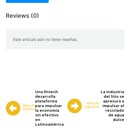
Reviews (0)
Este artículo aún no tiene reseñas.
WhatsApp
Facebook
Telegram
Una fintech
La industria
desarrolla
del litio se
plataforma
apresura a
Artículo
Artículo
para impulsar
impulsar el
siguiente
anterior
la economía
reciclado
sin efectivo
de agua
en
dulce
Latinoamérica