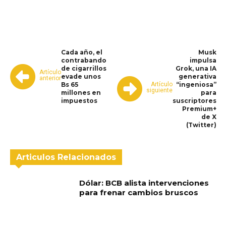
WhatsApp
Facebook
Telegram
Cada año, el
Musk
contrabando
impulsa
de cigarrillos
Grok, una IA
Artículo
evade unos
generativa
anterior
Artículo
Bs 65
“ingeniosa”
siguiente
millones en
para
impuestos
suscriptores
Premium+
de X
(Twitter)
Articulos Relacionados
Dólar: BCB alista intervenciones
para frenar cambios bruscos