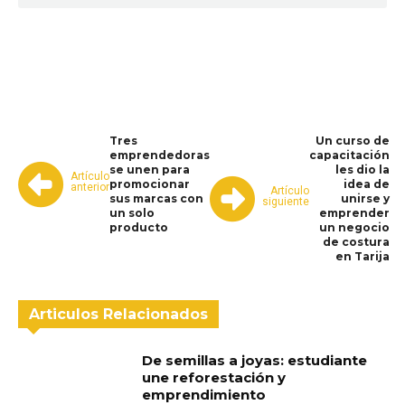
WhatsApp
Facebook
Telegram
Tres
Un curso de
emprendedoras
capacitación
se unen para
les dio la
Artículo
promocionar
idea de
anterior
Artículo
sus marcas con
unirse y
siguiente
un solo
emprender
producto
un negocio
de costura
en Tarija
Articulos Relacionados
De semillas a joyas: estudiante
une reforestación y
emprendimiento