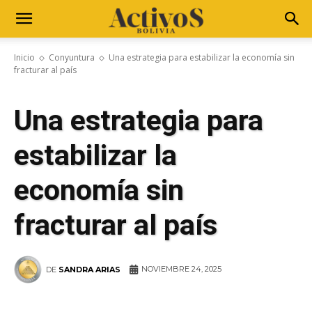
Inicio
Conyuntura
Una estrategia para estabilizar la economía sin
fracturar al país
Una estrategia para
estabilizar la
economía sin
fracturar al país
NOVIEMBRE 24, 2025
DE
SANDRA ARIAS
WhatsApp
Facebook
Telegram