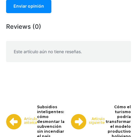
Enviar opinión
Reviews (0)
Este artículo aún no tiene reseñas.
WhatsApp
Facebook
Telegram
Subsidios
Cómo el
inteligentes:
turismo
cómo
podría
Artículo
Artículo
desmontar la
transformar
anterior
siguiente
subvención
el modelo
sin incendiar
productivo
el país
boliviano