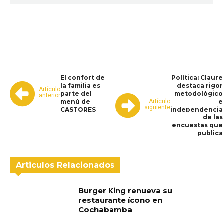
WhatsApp
Facebook
Telegram
El confort de
Política: Claure
la familia es
destaca rigor
Artículo
parte del
metodológico
anterior
Artículo
menú de
e
siguiente
CASTORES
independencia
de las
encuestas que
publica
Articulos Relacionados
Burger King renueva su
restaurante ícono en
Cochabamba