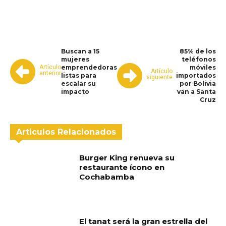
WhatsApp
Facebook
Telegram
Buscan a 15
85% de los
mujeres
teléfonos
Artículo
emprendedoras
móviles
Artículo
anterior
listas para
importados
siguiente
escalar su
por Bolivia
impacto
van a Santa
Cruz
Articulos Relacionados
Burger King renueva su
restaurante ícono en
Cochabamba
El tanat será la gran estrella del