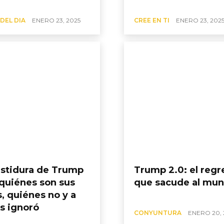
DEL DIA
ENERO 23, 2025
CREE EN TI
ENERO 23, 202
estidura de Trump
Trump 2.0: el regr
 quiénes son sus
que sacude al mu
, quiénes no y a
s ignoró
CONYUNTURA
ENERO 20, 