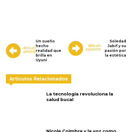
WhatsApp
Facebook
Telegram
Un sueño
Soledad
Artículo
hecho
Jabif y su
Artículo
siguiente
realidad que
pasión por
anterior
brilla en
la estética
Uyuni
Articulos Relacionados
La tecnología revoluciona la
salud bucal
Nicole Coimbra y la voz como