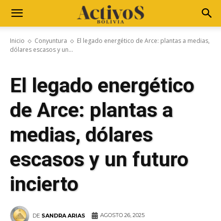
Inicio
Conyuntura
El legado energético de Arce: plantas a medias,
dólares escasos y un...
El legado energético
de Arce: plantas a
medias, dólares
escasos y un futuro
incierto
AGOSTO 26, 2025
DE
SANDRA ARIAS