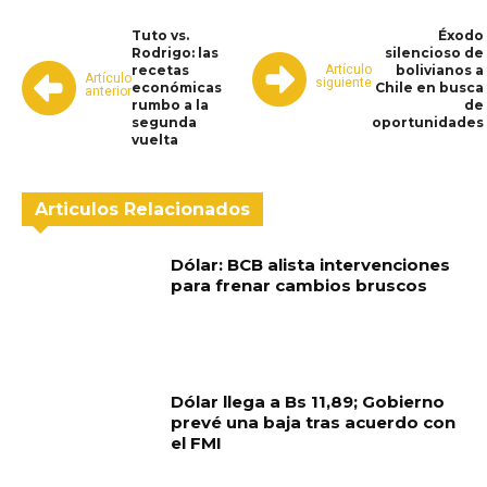
Tuto vs.
Éxodo
Rodrigo: las
silencioso de
Artículo
recetas
bolivianos a
Artículo
siguiente
económicas
Chile en busca
anterior
rumbo a la
de
segunda
oportunidades
vuelta
Articulos Relacionados
Dólar: BCB alista intervenciones
para frenar cambios bruscos
Dólar llega a Bs 11,89; Gobierno
prevé una baja tras acuerdo con
el FMI