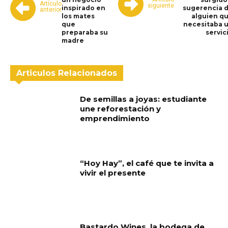
Artículo
siguiente
inspirado en
sugerencia 
anterior
los mates
alguien q
que
necesitaba 
preparaba su
servic
madre
Articulos Relacionados
De semillas a joyas: estudiante
une reforestación y
emprendimiento
“Hoy Hay”, el café que te invita a
vivir el presente
Bastardo Wines, la bodega de