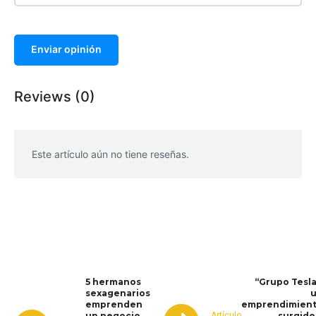
Enviar opinión
Reviews (0)
Este artículo aún no tiene reseñas.
WhatsApp
Facebook
Telegram
5 hermanos
“Grupo Tesla
sexagenarios
emprenden
emprendimien
Artículo
un negocio
surgido