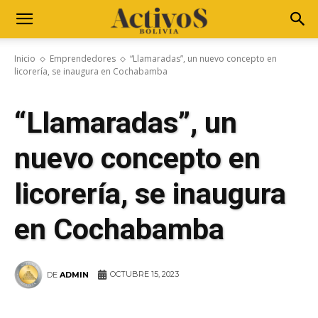
Inicio
Emprendedores
“Llamaradas”, un nuevo concepto en
licorería, se inaugura en Cochabamba
“Llamaradas”, un
nuevo concepto en
licorería, se inaugura
en Cochabamba
OCTUBRE 15, 2023
DE
ADMIN
WhatsApp
Facebook
Telegram