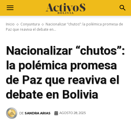
Inicio
Conyuntura
Nacionalizar “chutos”: la polémica promesa de
Paz que reaviva el debate en...
Nacionalizar “chutos”:
la polémica promesa
de Paz que reaviva el
debate en Bolivia
AGOSTO 28, 2025
DE
SANDRA ARIAS
WhatsApp
Facebook
Telegram