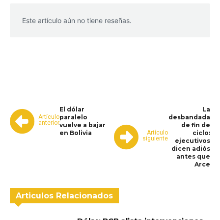
Este artículo aún no tiene reseñas.
WhatsApp
Facebook
Telegram
El dólar
La
Artículo
paralelo
desbandada
anterior
vuelve a bajar
de fin de
Artículo
en Bolivia
ciclo:
siguiente
ejecutivos
dicen adiós
antes que
Arce
Articulos Relacionados