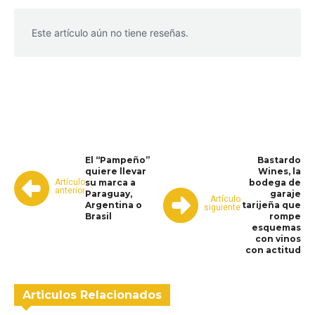
Este artículo aún no tiene reseñas.
WhatsApp
Facebook
Telegram
El “Pampeño”
Bastardo
quiere llevar
Wines, la
Artículo
su marca a
bodega de
anterior
Paraguay,
garaje
Artículo
Argentina o
tarijeña que
siguiente
Brasil
rompe
esquemas
con vinos
con actitud
Articulos Relacionados