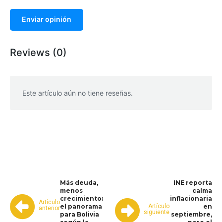
Enviar opinión
Reviews (0)
Este artículo aún no tiene reseñas.
WhatsApp
Facebook
Telegram
Más deuda,
INE reporta
menos
calma
crecimiento:
inflacionaria
Artículo
Artículo
el panorama
en
anterior
siguiente
para Bolivia
septiembre,