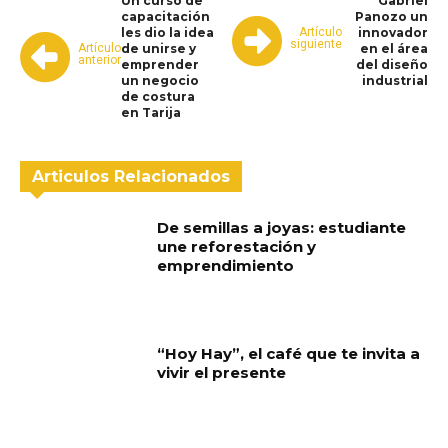
Un curso de
Gabriel
capacitación
Panozo un
Artículo
les dio la idea
innovador
siguiente
Artículo
de unirse y
en el área
anterior
emprender
del diseño
un negocio
industrial
de costura
en Tarija
Articulos Relacionados
De semillas a joyas: estudiante
une reforestación y
emprendimiento
“Hoy Hay”, el café que te invita a
vivir el presente