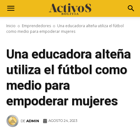
Inicio
Emprendedores
Una educadora alteña utiliza el fútbol
como medio para empoderar mujeres
Una educadora alteña
utiliza el fútbol como
medio para
empoderar mujeres
AGOSTO 24, 2023
DE
ADMIN
WhatsApp
Facebook
Telegram