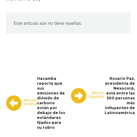
Este artículo aún no tiene reseñas.
WhatsApp
Facebook
Telegram
Itacamba
Rosario Paz,
reporta que
presidenta de
sus
Nexocorp,
Artículo
emisiones de
está entre las
siguiente
dióxido de
500 personas
Artículo
carbono
más
anterior
están por
influyentes de
debajo de los
Latinoamérica
estándares
fijados para
su rubro