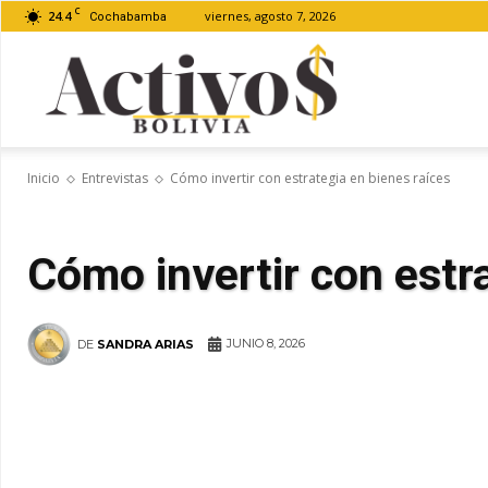
C
24.4
viernes, agosto 7, 2026
Cochabamba
Activos
Inicio
Entrevistas
Cómo invertir con estrategia en bienes raíces
Bolivia
Cómo invertir con estr
JUNIO 8, 2026
DE
SANDRA ARIAS
WhatsApp
Facebook
Tel