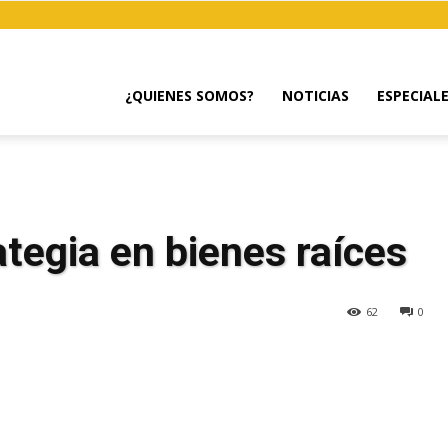
¿QUIENES SOMOS?
NOTICIAS
ESPECIAL
ategia en bienes raíces
62
0
egram
Email
Copy URL