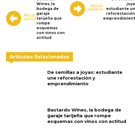
Wines, la
joya
Artículo
bodega de
estudiante u
siguiente
garaje
reforestación
Artículo
tarijeña que
emprendimien
anterior
rompe
esquemas
con vinos con
actitud
Articulos Relacionados
De semillas a joyas: estudiante
une reforestación y
emprendimiento
Bastardo Wines, la bodega de
garaje tarijeña que rompe
esquemas con vinos con actitud