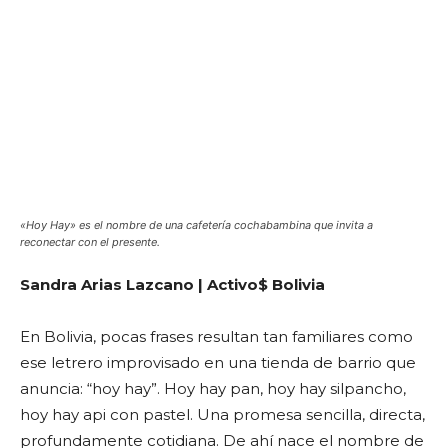
«Hoy Hay» es el nombre de una cafetería cochabambina que invita a
reconectar con el presente.
Sandra Arias Lazcano | Activo$ Bolivia
En Bolivia, pocas frases resultan tan familiares como
ese letrero improvisado en una tienda de barrio que
anuncia: “hoy hay”. Hoy hay pan, hoy hay silpancho,
hoy hay api con pastel. Una promesa sencilla, directa,
profundamente cotidiana. De ahí nace el nombre de